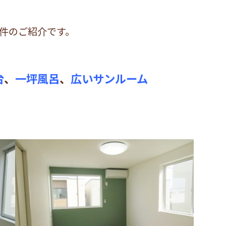
件のご紹介です。
台
、
一坪風呂
、
広いサンルーム