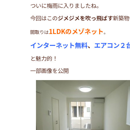
ついに梅雨に入りましたね。
今回はこの
ジメジメを吹っ飛ばす
新築物
1LDKのメゾネット
間取りは
。
インターネット無料
、
エアコン２
と魅力的！
一部画像を公開